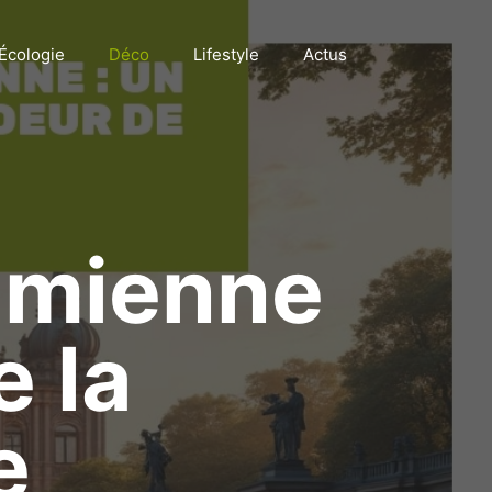
Écologie
Déco
Lifestyle
Actus
elmienne
e la
e