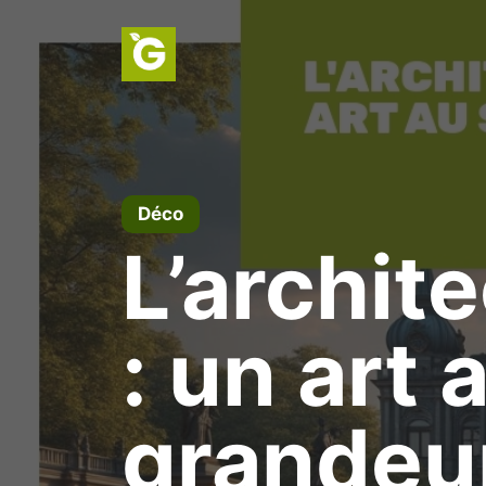
Aller
au
contenu
Déco
L’archit
: un art 
grandeur