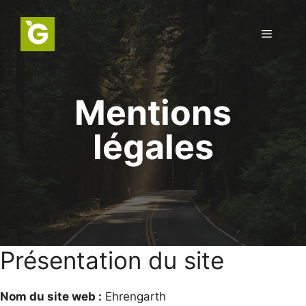
Aller
au
Menu
contenu
Mentions
légales
Présentation du site
Nom du site web :
Ehrengarth