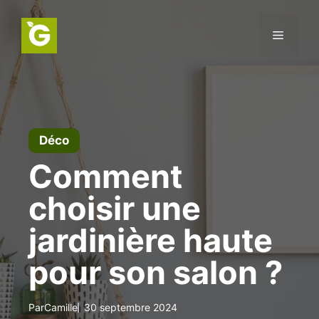
Aller
au
Menu
contenu
Déco
Comment
choisir une
jardinière haute
pour son salon ?
Par
Camille
30 septembre 2024