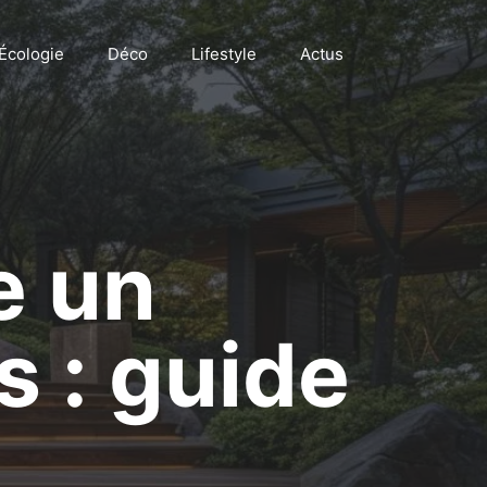
Écologie
Déco
Lifestyle
Actus
e un
s : guide