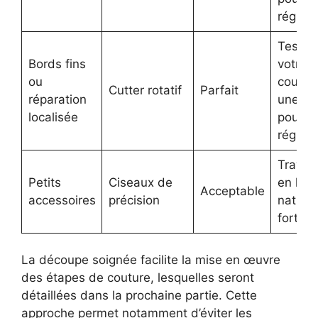
régular
Testez
Bords fins
votre
ou
coupe 
Cutter rotatif
Parfait
réparation
une ch
localisée
pour
réglag
Travail
Petits
Ciseaux de
en lum
Acceptable
accessoires
précision
naturel
forte
La découpe soignée facilite la mise en œuvre
des étapes de couture, lesquelles seront
détaillées dans la prochaine partie. Cette
approche permet notamment d’éviter les