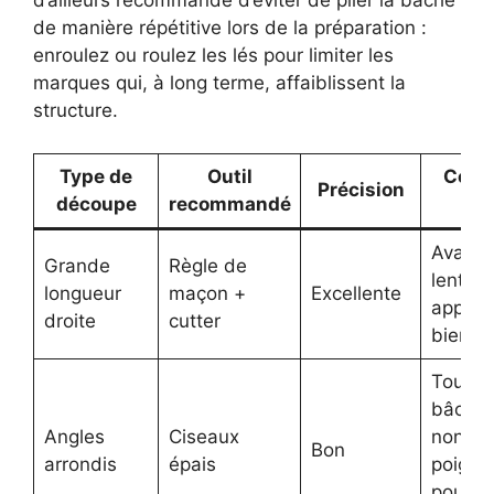
d’ailleurs recommandé d’éviter de plier la bâche
de manière répétitive lors de la préparation :
enroulez ou roulez les lés pour limiter les
marques qui, à long terme, affaiblissent la
structure.
Type de
Outil
Conse
Précision
découpe
recommandé
pro
Avanc
Grande
Règle de
lentem
longueur
maçon +
Excellente
appuy
droite
cutter
bien à 
Tourne
bâche 
Angles
Ciseaux
non le
Bon
arrondis
épais
poigne
pour la