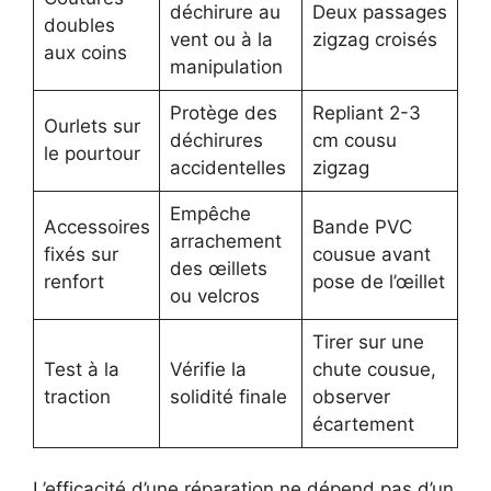
déchirure au
Deux passages
doubles
vent ou à la
zigzag croisés
aux coins
manipulation
Protège des
Repliant 2-3
Ourlets sur
déchirures
cm cousu
le pourtour
accidentelles
zigzag
Empêche
Accessoires
Bande PVC
arrachement
fixés sur
cousue avant
des œillets
renfort
pose de l’œillet
ou velcros
Tirer sur une
Test à la
Vérifie la
chute cousue,
traction
solidité finale
observer
écartement
L’efficacité d’une réparation ne dépend pas d’un