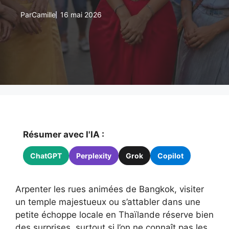
Par
Camille
16 mai 2026
Résumer avec l'IA :
ChatGPT
Perplexity
Grok
Copilot
Arpenter les rues animées de Bangkok, visiter
un temple majestueux ou s’attabler dans une
petite échoppe locale en Thaïlande réserve bien
des surprises, surtout si l’on ne connaît pas les