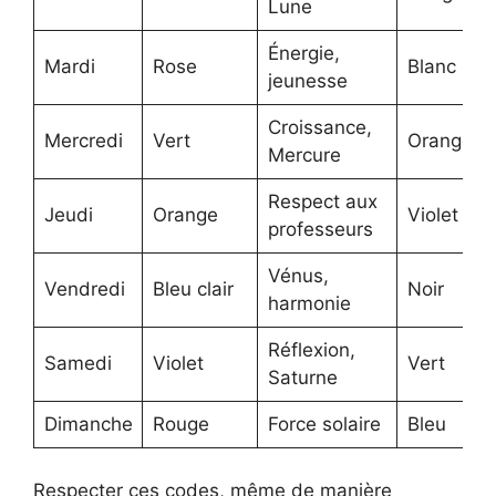
Lune
Énergie,
Mardi
Rose
Blanc
jeunesse
Croissance,
Mercredi
Vert
Orange
Mercure
Respect aux
Jeudi
Orange
Violet
professeurs
Vénus,
Vendredi
Bleu clair
Noir
harmonie
Réflexion,
Samedi
Violet
Vert
Saturne
Dimanche
Rouge
Force solaire
Bleu
Respecter ces codes, même de manière