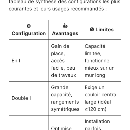
tableau de synthèse des configurations les plus
courantes et leurs usages recommandés :
⚙️
👍
🚫 Limites
Configuration
Avantages
Gain de
Capacité
place,
limitée,
En I
accès
fonctionne
facile, peu
mieux sur un
de travaux
mur long
Grande
Exige un
capacité,
couloir central
Double I
rangements
large (idéal
symétriques
≥120 cm)
Installation
Optimise
parfois