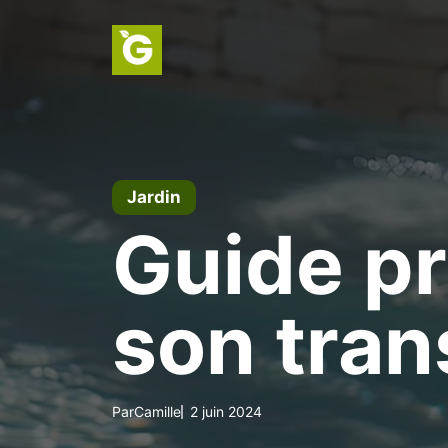
Aller
au
contenu
Jardin
Guide pr
son tran
Par
Camille
2 juin 2024