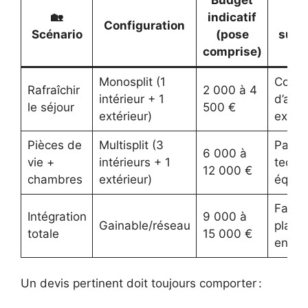
🏡
indicatif
Configuration
Scénario
(pose
surve
comprise)
Monosplit (1
Coura
Rafraîchir
2 000 à 4
intérieur + 1
d’air, 
le séjour
500 €
extérieur)
extéri
Pièces de
Multisplit (3
Passa
6 000 à
vie +
intérieurs + 1
techn
12 000 €
chambres
extérieur)
équili
Faux-
Intégration
9 000 à
Gainable/réseau
plafon
totale
15 000 €
entret
Un devis pertinent doit toujours comporter :