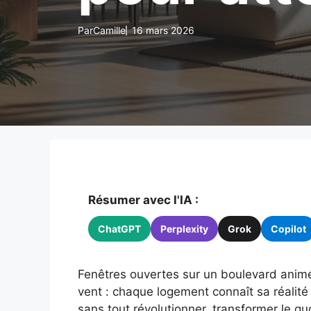
Par
Camille
16 mars 2026
Résumer avec l'IA :
ChatGPT
Perplexity
Grok
Copilot
Fenêtres ouvertes sur un boulevard animé
vent : chaque logement connaît sa réalité
sans tout révolutionner, transformer le q