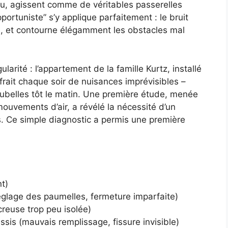
l nu, agissent comme de véritables passerelles
ortuniste” s’y applique parfaitement : le bruit
me, et contourne élégamment les obstacles mal
larité : l’appartement de la famille Kurtz, installé
rait chaque soir de nuisances imprévisibles –
oubelles tôt le matin. Une première étude, menée
ouvements d’air, a révélé la nécessité d’un
s. Ce simple diagnostic a permis une première
nt)
églage des paumelles, fermeture imparfaite)
creuse trop peu isolée)
âssis (mauvais remplissage, fissure invisible)