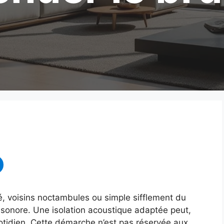
, voisins noctambules ou simple sifflement du
 sonore. Une isolation acoustique adaptée peut,
uotidien. Cette démarche n’est pas réservée aux