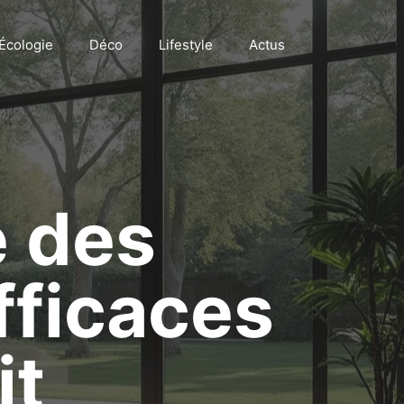
Écologie
Déco
Lifestyle
Actus
e des
fficaces
it