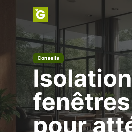
Aller
au
contenu
Conseils
Isolatio
fenêtres
pour att