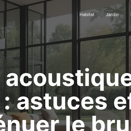
Habitat
Jardin
n acoustiqu
 : astuces e
énuer le bru