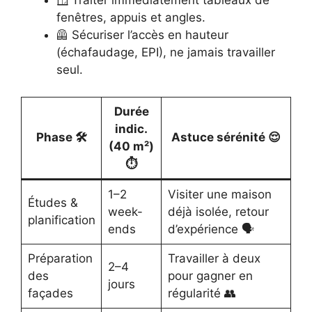
🪟 Traiter immédiatement tableaux de
fenêtres, appuis et angles.
🦺 Sécuriser l’accès en hauteur
(échafaudage, EPI), ne jamais travailler
seul.
Durée
indic.
Phase 🛠️
Astuce sérénité 😌
(40 m²)
⏱️
1–2
Visiter une maison
Études &
week-
déjà isolée, retour
planification
ends
d’expérience 🗣️
Préparation
Travailler à deux
2–4
des
pour gagner en
jours
façades
régularité 👥