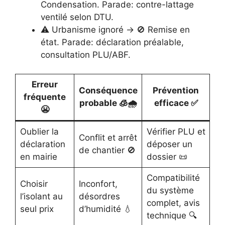
Condensation. Parade: contre-lattage
ventilé selon DTU.
⚠️ Urbanisme ignoré → 🚫 Remise en
état. Parade: déclaration préalable,
consultation PLU/ABF.
Erreur
Conséquence
Prévention
fréquente
probable 🧊🌧️
efficace ✅
😬
Oublier la
Vérifier PLU et
Conflit et arrêt
déclaration
déposer un
de chantier 🚫
en mairie
dossier 📜
Compatibilité
Choisir
Inconfort,
du système
l’isolant au
désordres
complet, avis
seul prix
d’humidité 💧
technique 🔍