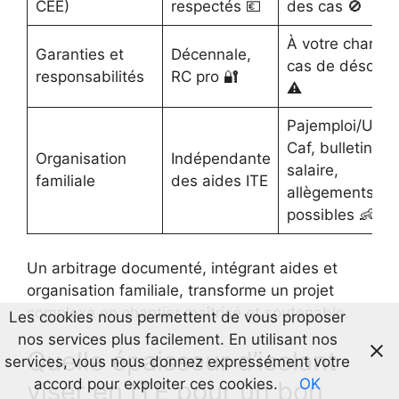
CEE)
respectés 💶
des cas 🚫
À votre charge 
Garanties et
Décennale,
cas de désordr
responsabilités
RC pro 🔐
⚠️
Pajemploi/Urssa
Caf, bulletin de
Organisation
Indépendante
salaire,
familiale
des aides ITE
allègements
possibles 👶
Un arbitrage documenté, intégrant aides et
organisation familiale, transforme un projet
complexe en chantier maîtrisé et soutenable.
Les cookies nous permettent de vous proposer
nos services plus facilement. En utilisant nos
Quelle épaisseur d’isolant
services, vous nous donnez expressément votre
accord pour exploiter ces cookies.
OK
viser en ITE pour un bon