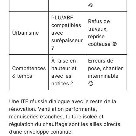
🧊
PLU/ABF
Refus de
compatibles
travaux,
Urbanisme
avec
reprise
surépaisseur
coûteuse 🚫
?
À l’aise en
Erreurs de
Compétences
hauteur et
pose, chantier
& temps
avec les
interminable
notices ?
😓
Une ITE réussie dialogue avec le reste de la
rénovation. Ventilation performante,
menuiseries étanches, toiture isolée et
régulation du chauffage sont les alliés directs
d’une enveloppe continue.