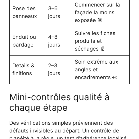
Commencer sur la
Pose des
3–6
façade la moins
panneaux
jours
exposée 🎯
Suivre les fiches
Enduit ou
4–8
produits et
bardage
jours
séchages 📄
Soin extrême aux
Détails &
2–3
angles et
finitions
jours
encadrements 👀
Mini-contrôles qualité à
chaque étape
Des vérifications simples préviennent des
défauts invisibles au départ. Un contrôle de
planéité à la règle, un test d’adhérence localisé,