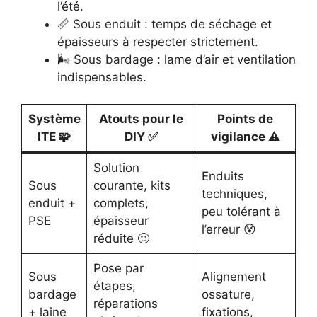
l’été.
📏 Sous enduit : temps de séchage et
épaisseurs à respecter strictement.
🌬️ Sous bardage : lame d’air et ventilation
indispensables.
Système
Atouts pour le
Points de
ITE 🧩
DIY ✅
vigilance ⚠️
Solution
Enduits
Sous
courante, kits
techniques,
enduit +
complets,
peu tolérant à
PSE
épaisseur
l’erreur 😰
réduite 🙂
Pose par
Sous
Alignement
étapes,
bardage
ossature,
réparations
+ laine
fixations,