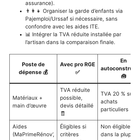
assurance).
👨‍👩‍👧 Organiser la garde d’enfants via
Pajemploi/Urssaf si nécessaire, sans
confondre avec les aides ITE.
📊 Intégrer la TVA réduite installée par
l’artisan dans la comparaison finale.
En
Poste de
Avec pro RGE
autoconstruct
dépense 💰
✅
🧰
TVA réduite
TVA 20 % sur
Matériaux +
possible,
achats
main d’œuvre
devis détaillé
particuliers 🛒
🧾
Aides
Éligibles si
Non éligibles
(MaPrimeRénov’,
critères
dans la plupart