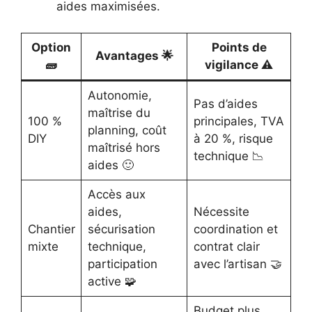
aides maximisées.
Option
Points de
Avantages 🌟
🧱
vigilance ⚠️
Autonomie,
Pas d’aides
maîtrise du
100 %
principales, TVA
planning, coût
DIY
à 20 %, risque
maîtrisé hors
technique 📉
aides 🙂
Accès aux
aides,
Nécessite
Chantier
sécurisation
coordination et
mixte
technique,
contrat clair
participation
avec l’artisan 🤝
active 🧩
Budget plus