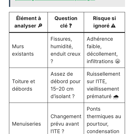
Élément à
Question
Risque si
analyser 🔎
clé ❓
ignoré ⚠️
Fissures,
Adhérence
Murs
humidité,
faible,
existants
enduit creux
décollement,
?
infiltrations 😬
Assez de
Ruissellement
Toiture et
débord pour
sur l’ITE,
débords
15–20 cm
vieillissement
d’isolant ?
prématuré 🌧️
Ponts
Changement
thermiques au
Menuiseries
prévu avant
pourtour,
l’ITE ?
condensation