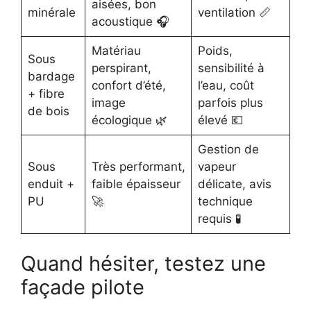
aisées, bon
minérale
ventilation 📏
acoustique 🎧
Matériau
Poids,
Sous
perspirant,
sensibilité à
bardage
confort d’été,
l’eau, coût
+ fibre
image
parfois plus
de bois
écologique 🌿
élevé 💶
Gestion de
Sous
Très performant,
vapeur
enduit +
faible épaisseur
délicate, avis
PU
🚀
technique
requis 🧪
Quand hésiter, testez une
façade pilote