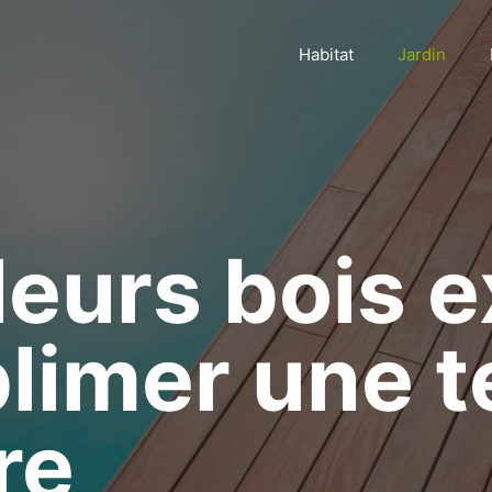
Habitat
Jardin
leurs bois 
limer une t
re