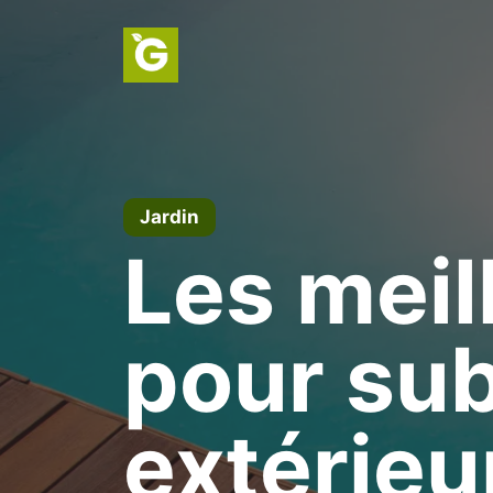
Aller
au
contenu
Jardin
Les meil
pour sub
extérieu