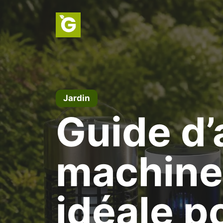
Aller
au
contenu
Jardin
Guide d’
machine
idéale p