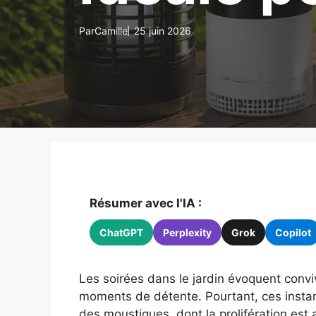
Par
Camille
25 juin 2026
Résumer avec l'IA :
ChatGPT
Perplexity
Grok
Copilot
Les soirées dans le jardin évoquent conviv
moments de détente. Pourtant, ces instan
des moustiques, dont la prolifération est