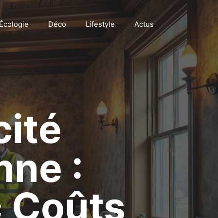
Écologie
Déco
Lifestyle
Actus
cité
nne :
 Coûts