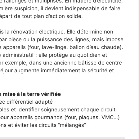
 rallonges et multiprises. En matière d’électricité,
emière suspicion, il devient indispensable de faire
épart de tout plan d’action solide.
 la rénovation électrique. Elle détermine non
ar pièce ou la puissance des lignes, mais impose
s appareils (four, lave-linge, ballon d’eau chaude).
 administratif : elle protège au quotidien et
Par exemple, dans une ancienne bâtisse de centre-
 séjour augmente immédiatement la sécurité et
ne
mise à la terre vérifiée
c différentiel adapté
les et identifier soigneusement chaque circuit
s pour appareils gourmands (four, plaques, VMC…)
s et éviter les circuits “mélangés”