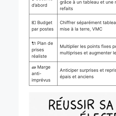
grâce à un tableau et une m
d’abord
refaits
💶 Budget
Chiffrer séparément tablea
par postes
mise à la terre, VMC
🔌 Plan de
Multiplier les points fixes p
prises
multiprises et augmenter l
réaliste
🧱 Marge
Anticiper surprises et repr
anti-
épais et anciens
imprévus