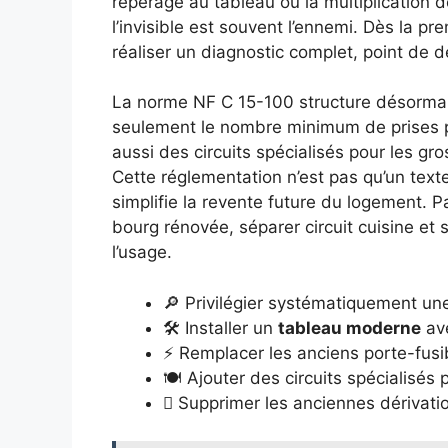
repérage au tableau ou la multiplication de
l’invisible est souvent l’ennemi. Dès la pr
réaliser un diagnostic complet, point de d
La norme NF C 15-100 structure désormais
seulement le nombre minimum de prises p
aussi des circuits spécialisés pour les gro
Cette réglementation n’est pas qu’un texte
simplifie la revente future du logement. 
bourg rénovée, séparer circuit cuisine et
l’usage.
🔎 Privilégier systématiquement u
🛠️ Installer un
tableau moderne
ave
⚡ Remplacer les anciens porte-fusib
🍽️ Ajouter des circuits spécialisé
 Supprimer les anciennes dérivation