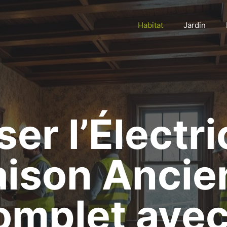
Habitat
Jardin
er l’Électri
ison Ancie
omplet avec