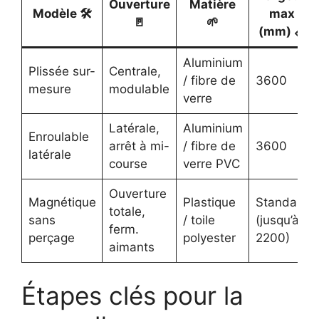
Ouverture
Matière
Modèle 🛠️
max
🚪
🌱
(mm) 📏
Aluminium
Plissée sur-
Centrale,
/ fibre de
3600
mesure
modulable
verre
Latérale,
Aluminium
Enroulable
arrêt à mi-
/ fibre de
3600
latérale
course
verre PVC
Ouverture
Magnétique
Plastique
Standard
totale,
sans
/ toile
(jusqu’à
ferm.
perçage
polyester
2200)
aimants
Étapes clés pour la