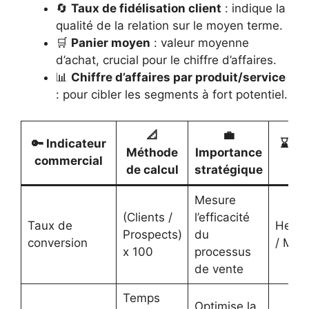
🔄
Taux de fidélisation client
: indique la
qualité de la relation sur le moyen terme.
🛒
Panier moyen
: valeur moyenne
d’achat, crucial pour le chiffre d’affaires.
📊
Chiffre d’affaires par produit/service
: pour cibler les segments à fort potentiel.
📐
💼
🔑 Indicateur
⌛ Fr
Méthode
Importance
commercial
d’a
de calcul
stratégique
Mesure
(Clients /
l’efficacité
Taux de
Hebd
Prospects)
du
conversion
/ Men
x 100
processus
de vente
Temps
Optimise la