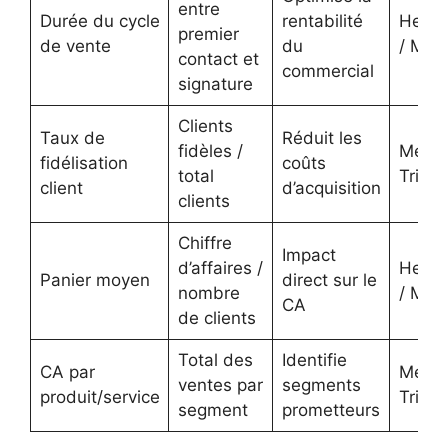
entre
Durée du cycle
rentabilité
Hebd
premier
de vente
du
/ Men
contact et
commercial
signature
Clients
Taux de
Réduit les
fidèles /
Mensu
fidélisation
coûts
total
Trimes
client
d’acquisition
clients
Chiffre
Impact
d’affaires /
Hebd
Panier moyen
direct sur le
nombre
/ Men
CA
de clients
Total des
Identifie
CA par
Mensu
ventes par
segments
produit/service
Trimes
segment
prometteurs