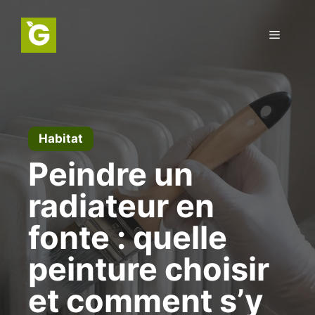
Aller
au
Menu
contenu
Habitat
Peindre un
radiateur en
fonte : quelle
peinture choisir
et comment s’y