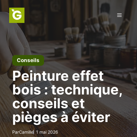
Aller
au
Menu
contenu
Conseils
Peinture effet
bois : technique,
conseils et
pièges à éviter
Par
Camille
1 mai 2026