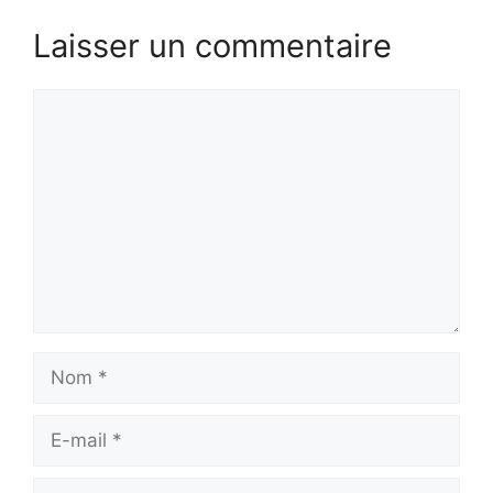
Laisser un commentaire
Commentaire
Nom
E-
mail
Site