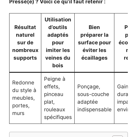
Pressé(e) ? Voici ce qu’il faut retenir :
Utilisation
Résultat
d’outils
Bien
Privi
naturel
adaptés
préparer la
pein
sur de
pour
surface pour
écolog
nombreux
imiter les
éviter les
mar
supports
veines du
écaillages
reco
bois
Peigne à
Redonne
effets,
Ponçage,
Gain de
du style à
pinceau
sous-couche
durabilit
meubles,
plat,
adaptée
impact
portes,
rouleaux
indispensable
environ
murs
spécifiques