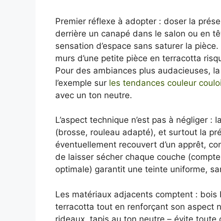
Premier réflexe à adopter : doser la prés
derrière un canapé dans le salon ou en têt
sensation d’espace sans saturer la pièce. L
murs d’une petite pièce en terracotta risqu
Pour des ambiances plus audacieuses, la te
l’exemple sur
les tendances couleur couloi
avec un ton neutre.
L’aspect technique n’est pas à négliger : la
(brosse, rouleau adapté), et surtout la p
éventuellement recouvert d’un apprêt, con
de laisser sécher chaque couche (compt
optimale) garantit une teinte uniforme, sa
Les matériaux adjacents comptent : bois bl
terracotta tout en renforçant son aspect n
rideaux, tapis au ton neutre – évite toute c