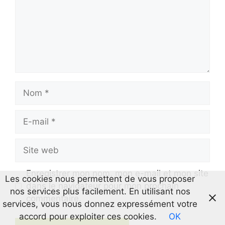
Nom
E-
mail
Site
web
Enregistrer mon nom, mon e-mail et mon site
Les cookies nous permettent de vous proposer
dans le navigateur pour mon prochain
nos services plus facilement. En utilisant nos
commentaire.
services, vous nous donnez expressément votre
accord pour exploiter ces cookies.
OK