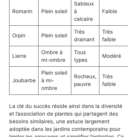
Sableux
Romarin
Plein soleil
à
Faible
calcaire
Très
Très
Orpin
Plein soleil
drainant
faible
Ombre à
Tous
Lierre
Modéré
mi-ombre
types
Plein soleil
Rocheux,
Très
Joubarbe
à mi-
pauvre
faible
ombre
La clé du succès réside ainsi dans la diversité
et l’association de plantes qui partagent des
besoins similaires, une astuce largement
adoptée dans les jardins contemporains pour
limiter les arrosages et simplifier l’entretien. Ce