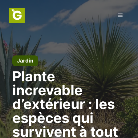
Aller
au
Menu
contenu
Jardin
Plante
increvable
d’extérieur : les
espèces qui
survivent à tout