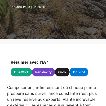
Par
Camille
3 juin 2026
Résumer avec l'IA :
ChatGPT
Perplexity
Grok
Copilot
Composer un jardin résistant où chaque plante
prospère sans surveillance constante n’est plus
un rêve réservé aux experts. Plante increvable
d’extérieur : les espèces qui survivent à tout