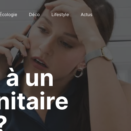
Écologie
Déco
Lifestyle
Actus
 à un
itaire
?