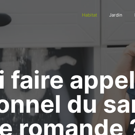
Habitat
Jardin
 faire appel
onnel du san
se romande 