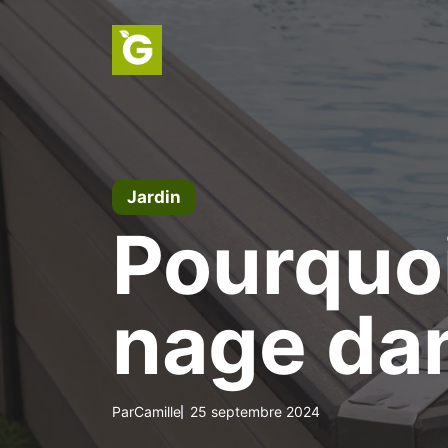
Aller
au
contenu
Jardin
Pourquoi
nage dan
Par
Camille
25 septembre 2024