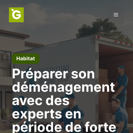
Aller
au
Menu
contenu
Habitat
Préparer son
déménagement
avec des
experts en
période de forte