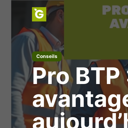
Aller
au
contenu
Conseils
Pro BTP 
avantag
aujourd’