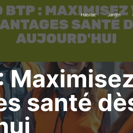
Habitat
Jardin
: Maximise
es santé dè
hui