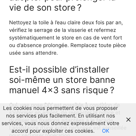
vie de son store ?
Nettoyez la toile à l’eau claire deux fois par an,
vérifiez le serrage de la visserie et refermez
systématiquement le store en cas de vent fort
ou d’absence prolongée. Remplacez toute pièce
usée sans attendre.
Est-il possible d’installer
soi-même un store banne
manuel 4×3 sans risque ?
Oui, une pose DIY est possible à condition de
Les cookies nous permettent de vous proposer
s’informer en amont, de respecter la notice et
nos services plus facilement. En utilisant nos
d’utiliser les fixations adaptées à la façade.
services, vous nous donnez expressément votre
L’assistance d’une autre personne est conseillée
accord pour exploiter ces cookies.
OK
pour sécuriser l’opération.