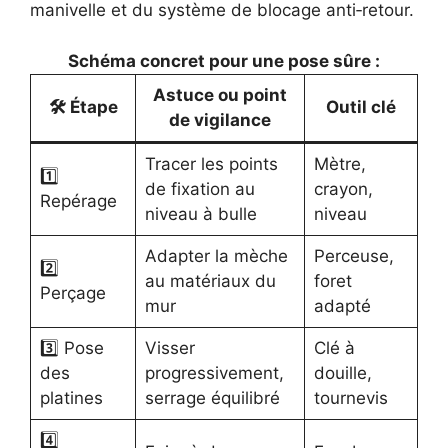
manivelle et du système de blocage anti‐retour.
Schéma concret pour une pose sûre :
Astuce ou point
🛠️ Étape
Outil clé
de vigilance
Tracer les points
Mètre,
1️⃣
de fixation au
crayon,
Repérage
niveau à bulle
niveau
Adapter la mèche
Perceuse,
2️⃣
au matériaux du
foret
Perçage
mur
adapté
3️⃣ Pose
Visser
Clé à
des
progressivement,
douille,
platines
serrage équilibré
tournevis
4️⃣