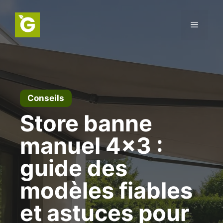
Aller
au
Menu
contenu
Conseils
Store banne
manuel 4×3 :
guide des
modèles fiables
et astuces pour