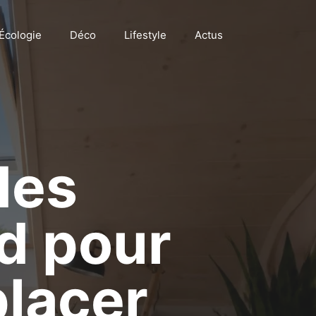
Écologie
Déco
Lifestyle
Actus
des
d pour
placer