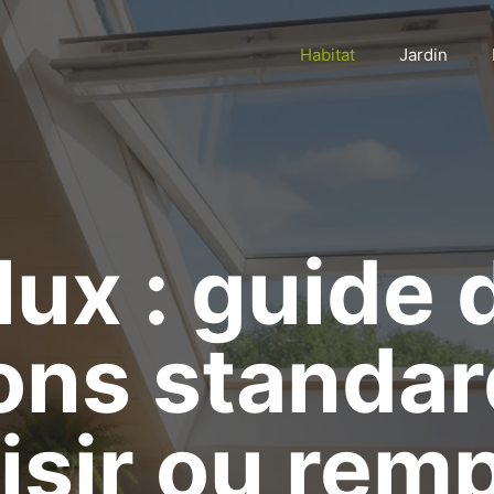
Habitat
Jardin
lux : guide 
ons standar
isir ou rem