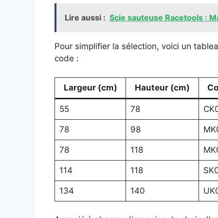
Lire aussi :
Scie sauteuse Racetools : M
Pour simplifier la sélection, voici un tabl
code :
Largeur (cm)
Hauteur (cm)
Co
55
78
CK
78
98
MK
78
118
MK
114
118
SK
134
140
UK