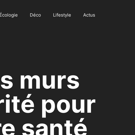
Écologie
Déco
Lifestyle
Actus
es murs
rité pour
re santé