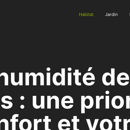
Habitat
Jardin
l’humidité d
s : une prio
nfort et vot