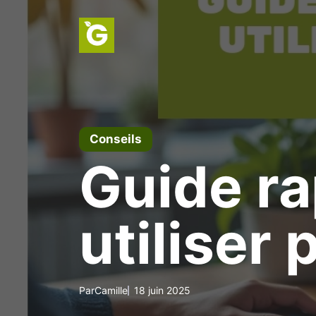
Aller
au
contenu
Conseils
Guide ra
utiliser 
Par
Camille
18 juin 2025