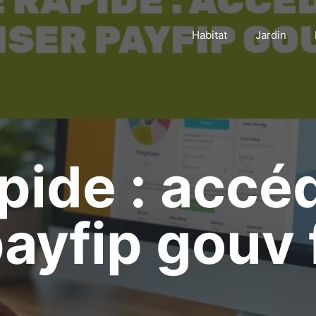
Habitat
Jardin
pide : accé
payfip gouv 