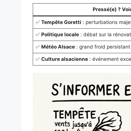
Pressé(e) ? Voici
✅
Tempête Goretti
: perturbations majeu
✅
Politique locale
: débat sur la rénova
✅
Météo Alsace
: grand froid persistant
✅
Culture alsacienne
: événement excep