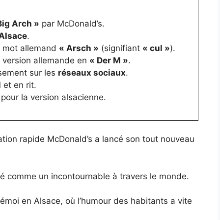
Big Arch »
par McDonald’s.
Alsace
.
e mot allemand
« Arsch »
(signifiant
« cul »
).
a version allemande en
« Der M »
.
sement sur les
réseaux sociaux
.
l
et en rit.
our la version alsacienne.
ation rapide McDonald’s a lancé son tout nouveau
é comme un incontournable à travers le monde.
émoi en Alsace, où l’humour des habitants a vite