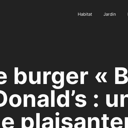
Habitat
Jardin
e burger « 
onald’s : u
e plaisante