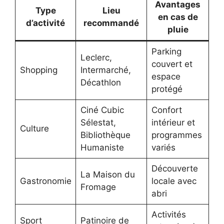
Avantages
Type
Lieu
en cas de
d’activité
recommandé
pluie
Parking
Leclerc,
couvert et
Shopping
Intermarché,
espace
Décathlon
protégé
Ciné Cubic
Confort
Sélestat,
intérieur et
Culture
Bibliothèque
programmes
Humaniste
variés
Découverte
La Maison du
Gastronomie
locale avec
Fromage
abri
Activités
Sport
Patinoire de