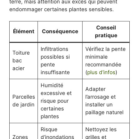
terre, mais attention aux excès qui peuvent
endommager certaines plantes sensibles.
Conseil
Élément
Conséquence
pratique
Infiltrations
Vérifiez la pente
Toiture
possibles si
minimale
bac
pente
recommandée
acier
insuffisante
(
plus d’infos
)
Humidité
Adapter
excessive et
Parcelles
l’arrosage et
risque pour
de jardin
installer un
certaines
paillage naturel
plantes
Risque
Nettoyez les
Zones
d’inondations
grilles et