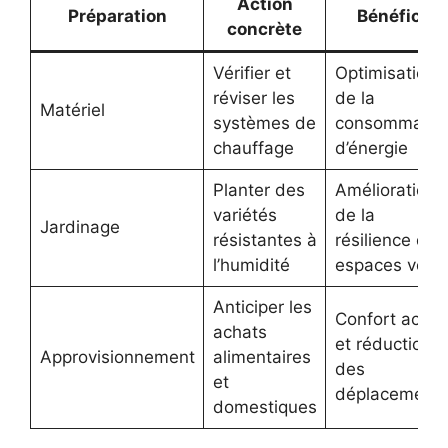
Action
Préparation
Bénéfice
concrète
Vérifier et
Optimisation
réviser les
de la
Matériel
systèmes de
consommatio
chauffage
d’énergie
Planter des
Amélioration
variétés
de la
Jardinage
résistantes à
résilience des
l’humidité
espaces verts
Anticiper les
Confort accru
achats
et réduction
Approvisionnement
alimentaires
des
et
déplacement
domestiques