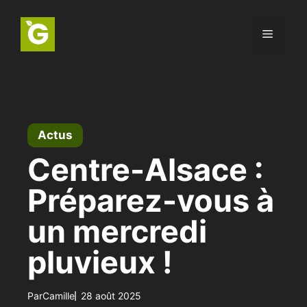
Aller
au
Menu
contenu
Actus
Centre-Alsace :
Préparez-vous à
un mercredi
pluvieux !
Par
Camille
28 août 2025