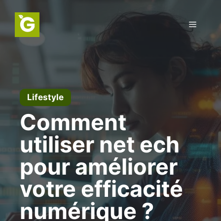
Aller
au
Menu
contenu
Lifestyle
Comment
utiliser net ech
pour améliorer
votre efficacité
numérique ?