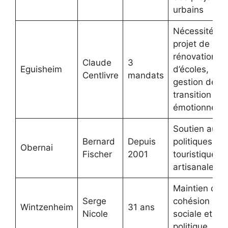
urbains
Nécessité de
projet de
rénovation
Claude
3
Eguisheim
d’écoles,
Centlivre
mandats
gestion de la
transition
émotionnelle
Soutien aux
Bernard
Depuis
politiques
Obernai
Fischer
2001
touristiques e
artisanales
Maintien de l
Serge
cohésion
Wintzenheim
31 ans
Nicole
sociale et
politique