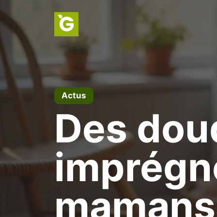
Aller
au
contenu
Actus
Des dou
imprégn
mamans 