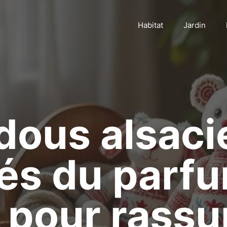
Habitat
Jardin
dous alsaci
és du parf
pour rassur