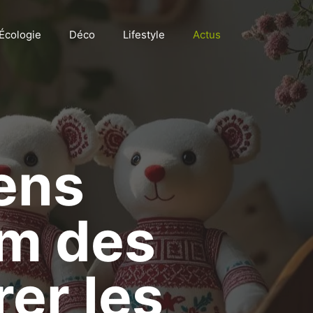
Écologie
Déco
Lifestyle
Actus
ens
um des
er les