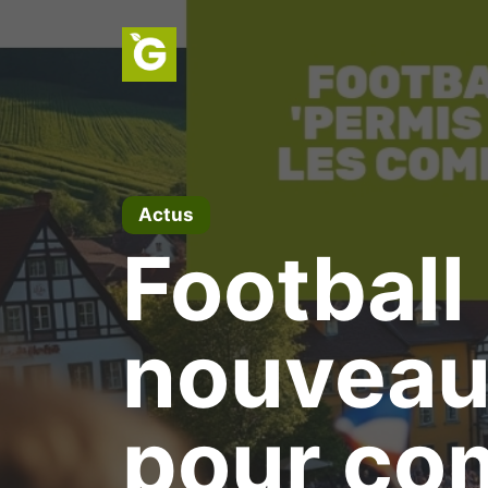
Aller
au
contenu
Actus
Football
nouveau 
pour com