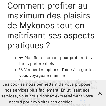
Comment profiter au
maximum des plaisirs
de Mykonos tout en
maîtrisant ses aspects
pratiques ?
🔑 Planifier en amont pour profiter des
tarifs préférentiels
🔍 Vérifier les options d’aide à la garde si
vous voyagez en famille
💡 Utiliser efficacements les allègements
Les cookies nous permettent de vous proposer
de cotisations et optimiser la fiscalité liée
nos services plus facilement. En utilisant nos
à l’emploi de personnel de maison ou
services, vous nous donnez expressément votre
baby-sitter
accord pour exploiter ces cookies.
OK
📅 Adopter un rythme adapté selon la