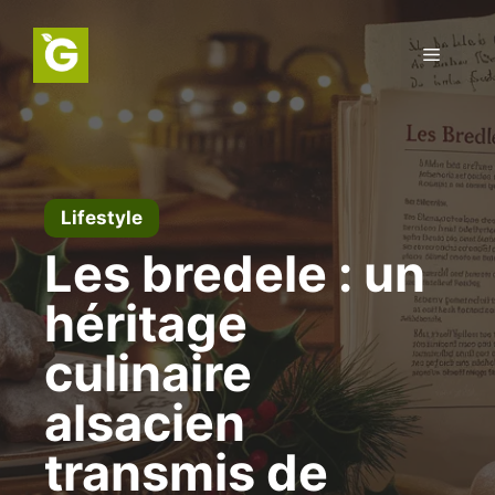
Aller
au
Menu
contenu
Lifestyle
Les bredele : un
héritage
culinaire
alsacien
transmis de