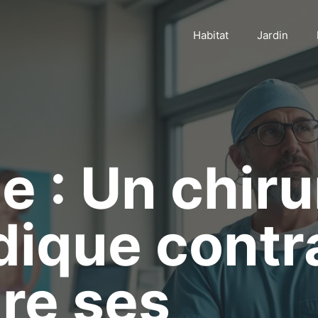
Habitat
Jardin
 : Un chiru
ique contra
re ses