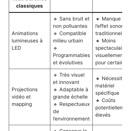
classiques
🔹 Sans bruit et
🔸 Manque de
non polluantes
l’effet sonore
Animations
🔹 Compatible
traditionnel
lumineuses à
milieu urbain
🔸 Moins
LED
🔹
spectaculaire
Programmables
visuellement
et évolutives
pour certains
🔹 Très visuel
🔸 Nécessite d
et innovant
matériel
Projections
🔹 Adaptable à
spécifique
vidéo et
grande échelle
🔸 Coûts
mapping
🔹 Respectueux
potentiellemen
de
élevés
l’environnement