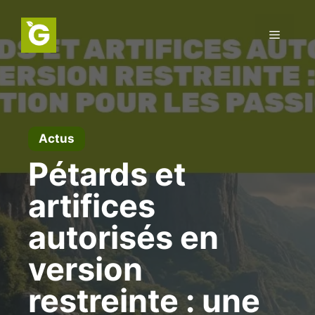
Aller
au
Menu
contenu
Actus
Pétards et
artifices
autorisés en
version
restreinte : une