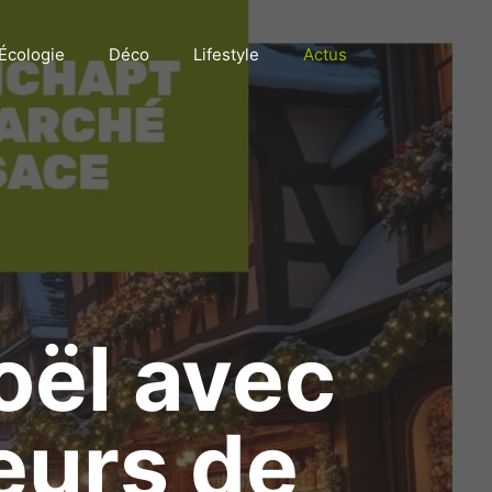
Écologie
Déco
Lifestyle
Actus
oël avec
eurs de