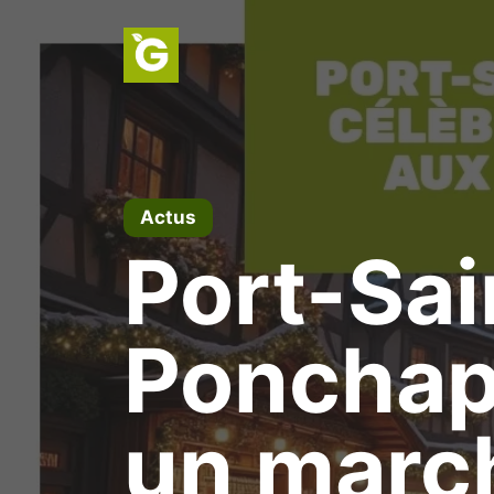
Aller
au
contenu
Actus
Port-Sai
Ponchapt
un marc