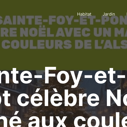
Habitat
Jardin
nte-Foy-et-
 célèbre N
hé aux coul