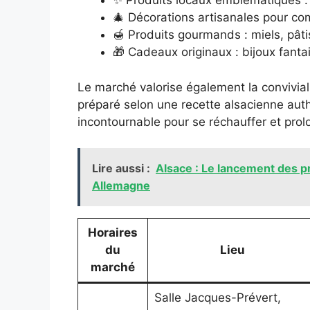
✨ Produits locaux emblématiques : b
🎄 Décorations artisanales pour co
🍯 Produits gourmands : miels, pât
🎁 Cadeaux originaux : bijoux fantai
Le marché valorise également la convivial
préparé selon une recette alsacienne auth
incontournable pour se réchauffer et prolo
Lire aussi :
Alsace : Le lancement des p
Allemagne
Horaires
du
Lieu
marché
Salle Jacques-Prévert,