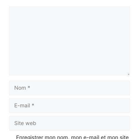
Commentaire
Nom
E-
mail
Site
web
Enregistrer mon nom, mon e-mail et mon site