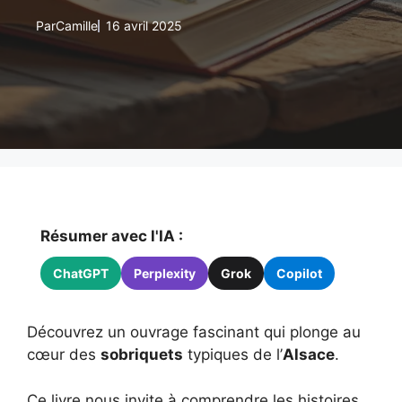
Par
Camille
16 avril 2025
Résumer avec l'IA :
ChatGPT
Perplexity
Grok
Copilot
Découvrez un ouvrage fascinant qui plonge au
cœur des
sobriquets
typiques de l’
Alsace
.
Ce livre nous invite à comprendre les histoires