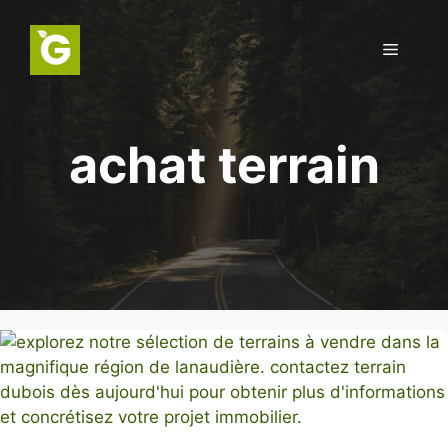
Aller
au
Menu
contenu
achat terrain