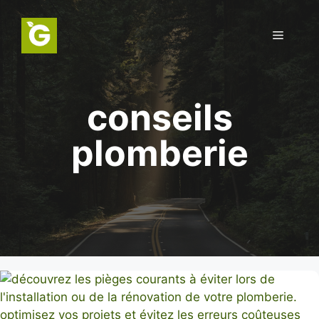
Aller
au
Menu
contenu
conseils
plomberie