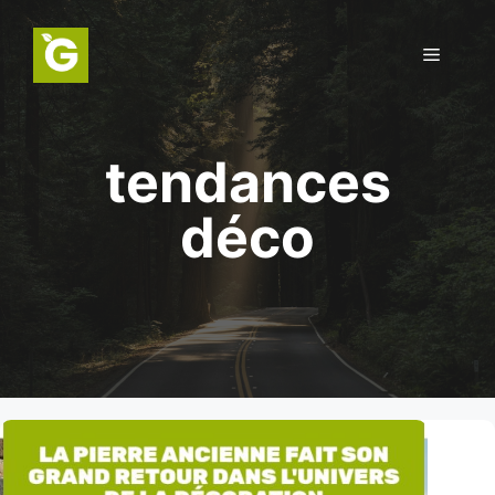
Aller
au
Menu
contenu
tendances
déco