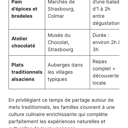
Pain
Marchés de
d’une balade
d’épices et
Strasbourg,
d’1 à 2h
bredeles
Colmar
entre
dégustations
Musée du
Durée :
Atelier
Chocolat,
environ 2h à
chocolaté
Strasbourg
3h
Repas
Plats
Auberges dans
complet +
traditionnels
les villages
découverte
alsaciens
typiques
locale
En privilégiant ce temps de partage autour de
mets traditionnels, les familles s’ouvrent à une
culture culinaire enrichissante qui complète
parfaitement les expériences naturelles et