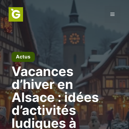
Aller
au
Menu
contenu
Actus
Vacances
d’hiver en
Alsace : idées
d’activités
ludiques à