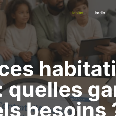
Habitat
Jardin
es habitat
: quelles ga
ls besoins 