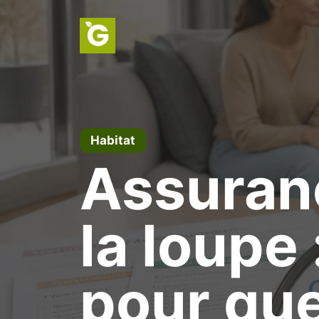
Aller
au
contenu
Habitat
Assuranc
la loupe 
pour que