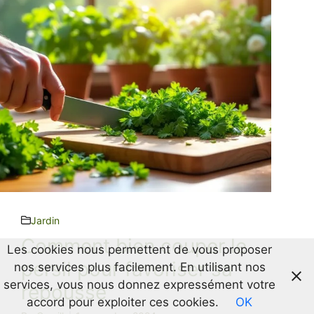
Jardin
Comment bien couper le
Les cookies nous permettent de vous proposer
persil pour favoriser sa
nos services plus facilement. En utilisant nos
services, vous nous donnez expressément votre
repousse
accord pour exploiter ces cookies.
OK